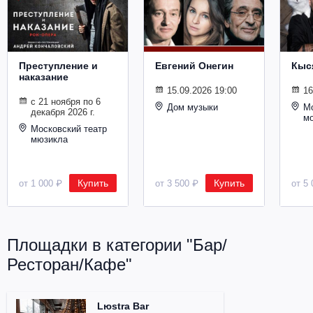
Металл
Преступление и
Евгений Онегин
Кыс
наказание
15.09.2026 19:00
16
с 21 ноября по 6
Дом музыки
Мо
декабря 2026 г.
м
Московский театр
мюзикла
Купить
Купить
от 1 000 ₽
от 3 500 ₽
от 5 
Площадки в категории "Бар/
Ресторан/Кафе"
Lюstra Bar