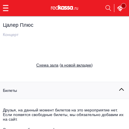
с
9:00
до
23:00
Цалер Плюс
Заказать
обратный
Концерт
звонок
Главная
Все события
Выбрать мероприятие
Инди
Cхема зала
(
в новой вкладке
)
Все события
Как купить
Электронная музыка
Rap, hip-hop, RnB
Билеты
Все события
Контакты
Панк
Поэтический вечер
Друзья, на данный момент билетов на это мероприятие нет.
Если появятся свободные билеты, мы обязательно добавим их
Все события
Выбрать другой город
Концерты на теплоходе
на сайт.
Опера