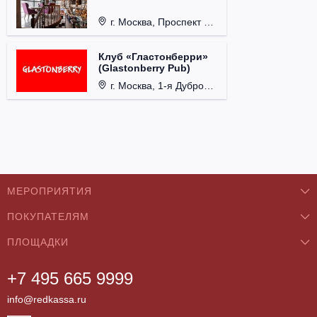
г. Москва, Проспект 60-летия Октября, д. 27.
Клуб «Гластонберри»
(Glastonberry Pub)
г. Москва, 1-я Дубровская ул., д. 13А, стр. 1.
МЕРОПРИЯТИЯ
ПОКУПАТЕЛЯМ
Концерты
ПЛОЩАДКИ
О нас
Классика
+7 495 665 9999
Бар/Ресторан/Кафе
Как купить
Театры
info@redkassa.ru
Клуб
Возврат билетов
Фестивали