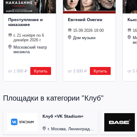
Металл
Преступление и
Евгений Онегин
Кыс
наказание
15.09.2026 19:00
16
с 21 ноября по 6
Дом музыки
Мо
декабря 2026 г.
м
Московский театр
мюзикла
Купить
Купить
от 1 000 ₽
от 3 500 ₽
от 5 
Площадки в категории "Клуб"
Клуб «VK Stadium»
г. Москва, Ленинградский проспект, д. 80, стр. 17.