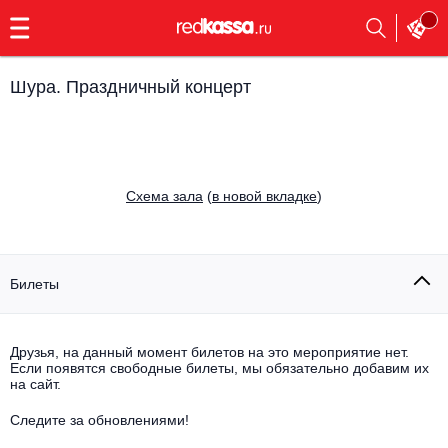
с
9:00
до
23:00
Шура. Праздничный концерт
Заказать
обратный
звонок
Главная
Все события
Cхема зала
(
в новой вкладке
)
Выбрать мероприятие
Инди
Все события
Как купить
Электронная музыка
Билеты
Rap, hip-hop, RnB
Все события
Друзья, на данный момент билетов на это мероприятие нет.
Контакты
Панк
Если появятся свободные билеты, мы обязательно добавим их
Поэтический вечер
на сайт.
Все события
Выбрать другой город
Концерты на теплоходе
Опера
Следите за обновлениями!