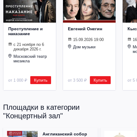
Металл
Преступление и
Евгений Онегин
Кыс
наказание
15.09.2026 19:00
16
с 21 ноября по 6
Дом музыки
Мо
декабря 2026 г.
м
Московский театр
мюзикла
Купить
Купить
от 1 000 ₽
от 3 500 ₽
от 5 
Площадки в категории
"Концертный зал"
Англиканский собор