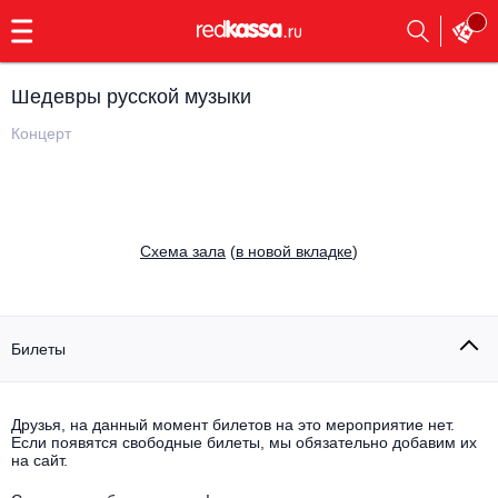
с
9:00
до
23:00
Шедевры русской музыки
Заказать
обратный
Концерт
звонок
Главная
Все события
Выбрать мероприятие
Инди
Cхема зала
(
в новой вкладке
)
Все события
Как купить
Электронная музыка
Rap, hip-hop, RnB
Билеты
Все события
Контакты
Панк
Поэтический вечер
Друзья, на данный момент билетов на это мероприятие нет.
Если появятся свободные билеты, мы обязательно добавим их
Все события
Выбрать другой город
Концерты на теплоходе
на сайт.
Опера