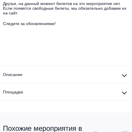
Другое для детей
Поп и эстрада
Друзья, на данный момент билетов на это мероприятие нет.
Известные актёры
Если появятся свободные билеты, мы обязательно добавим их
Все события
на сайт.
Детский концерт
Альтернатива
Комедия
Следите за обновлениями!
Детский спектакль
Классическая музыка
Все события
Творческий вечер
Детское шоу
Круиз Фест
Мюзикл, оперетта
Детский мюзикл
Open-air на ВДНХ
Балет
Описание
Джаз и блюз
Драма
Этно, фолк, кантри
Площадка
Музыкальный спектакль
Рок
Спектакль
Шансон, романс, авторская песня
Иммерсивный спектакль
Похожие мероприятия в