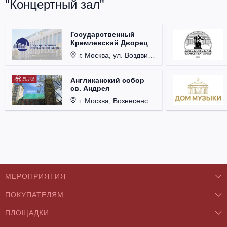
"Концертный зал"
Государственный
Кремлевский Дворец
г. Москва, ул. Воздвиженка, д. 1, Кремль.
Англиканский собор
св. Андрея
г. Москва, Вознесенский пер., д. 8/5, стр. 3.
МЕРОПРИЯТИЯ
ПОКУПАТЕЛЯМ
Концерты
ПЛОЩАДКИ
О нас
Классика