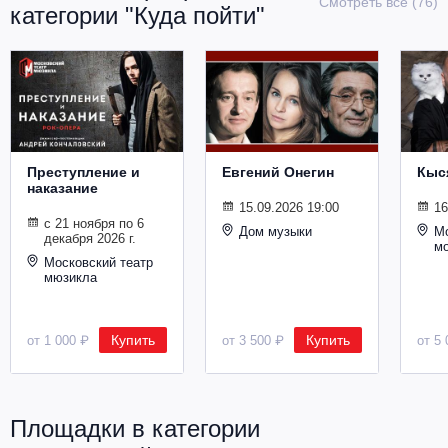
Смотреть все (76)
категории "Куда пойти"
Металл
Преступление и
Евгений Онегин
Кыс
наказание
15.09.2026 19:00
16
с 21 ноября по 6
Дом музыки
Мо
декабря 2026 г.
м
Московский театр
мюзикла
Купить
Купить
от 1 000 ₽
от 3 500 ₽
от 5 
Площадки в категории