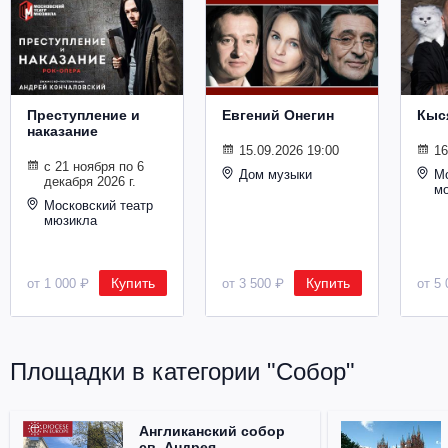
Металл
Преступление и
Евгений Онегин
Кыс
наказание
15.09.2026 19:00
16
с 21 ноября по 6
Дом музыки
Мо
декабря 2026 г.
м
Московский театр
мюзикла
Купить
Купить
от 1 000 ₽
от 3 500 ₽
от 5 
Площадки в категории "Собор"
Англиканский собор
св. Андрея