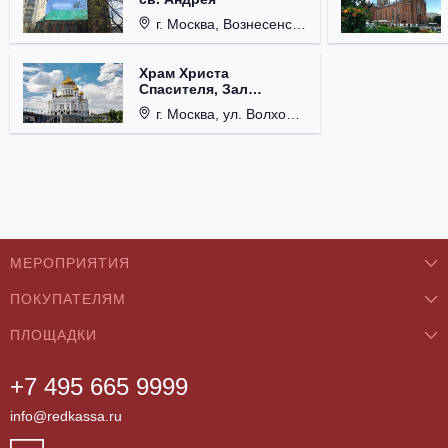
г. Москва, Вознесенский пер., д. 8/5, стр. 3.
Храм Христа
Спасителя, Зал
Церковных Соборов
г. Москва, ул. Волхонка, д. 15.
МЕРОПРИЯТИЯ
ПОКУПАТЕЛЯМ
Концерты
ПЛОЩАДКИ
О нас
Классика
+7 495 665 9999
Бар/Ресторан/Кафе
Как купить
Театры
info@redkassa.ru
Клуб
Возврат билетов
Фестивали