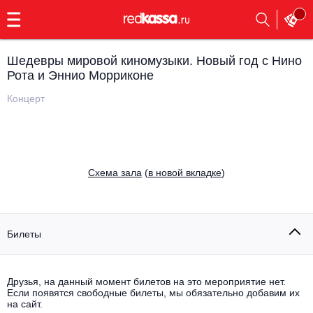
с
9:00
до
23:00
Шедевры мировой киномузыки. Новый год с Нино
Заказать
Рота и Эннио Морриконе
обратный
звонок
Концерт
Главная
Все события
Выбрать мероприятие
Инди
Все события
Cхема зала
(
в новой вкладке
)
Как купить
Электронная музыка
Rap, hip-hop, RnB
Все события
Билеты
Контакты
Панк
Поэтический вечер
Все события
Друзья, на данный момент билетов на это мероприятие нет.
Выбрать другой город
Концерты на теплоходе
Если появятся свободные билеты, мы обязательно добавим их
Опера
на сайт.