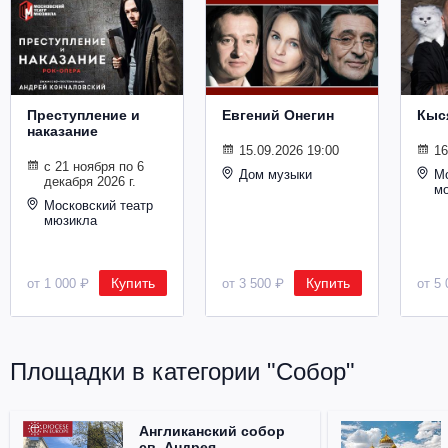
Металл
Преступление и
Евгений Онегин
Кыс
наказание
15.09.2026 19:00
16
с 21 ноября по 6
Дом музыки
Мо
декабря 2026 г.
м
Московский театр
мюзикла
Купить
Купить
от 1 000 ₽
от 3 500 ₽
от 5 
Площадки в категории "Собор"
Англиканский собор
св. Андрея