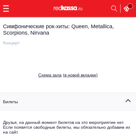
с
9:00
до
23:00
Симфонические рок-хиты: Queen, Metallica,
Заказать
Scorpions, Nirvana
обратный
звонок
Концерт
Главная
Все события
Выбрать мероприятие
Инди
Все события
Cхема зала
(
в новой вкладке
)
Как купить
Электронная музыка
Rap, hip-hop, RnB
Все события
Билеты
Контакты
Панк
Поэтический вечер
Все события
Друзья, на данный момент билетов на это мероприятие нет.
Выбрать другой город
Концерты на теплоходе
Если появятся свободные билеты, мы обязательно добавим их
Опера
на сайт.