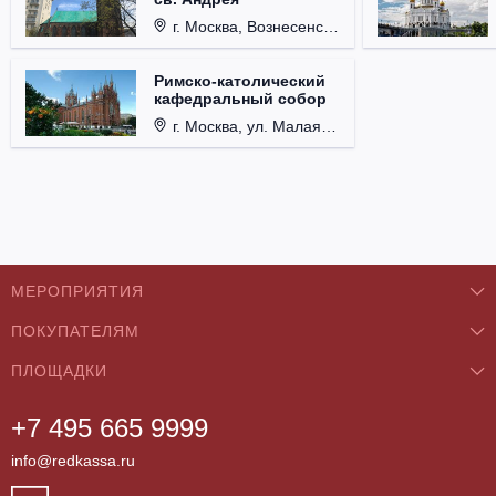
г. Москва, Вознесенский пер., д. 8/5, стр. 3.
Римско-католический
кафедральный собор
г. Москва, ул. Малая Грузинская, д. 27/13, стр. 1.
МЕРОПРИЯТИЯ
ПОКУПАТЕЛЯМ
Концерты
ПЛОЩАДКИ
О нас
Классика
+7 495 665 9999
Бар/Ресторан/Кафе
Как купить
Театры
info@redkassa.ru
Клуб
Возврат билетов
Фестивали