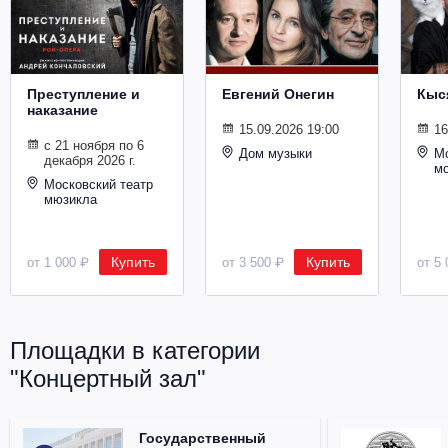
Металл
Преступление и
Евгений Онегин
Кыс
наказание
15.09.2026 19:00
16
с 21 ноября по 6
Дом музыки
Мо
декабря 2026 г.
м
Московский театр
мюзикла
Купить
Купить
от 1 000 ₽
от 3 500 ₽
от 5 
Площадки в категории
"Концертный зал"
Государственный