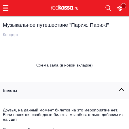
с
9:00
до
23:00
Музыкальное путешествие "Париж, Париж!"
Заказать
обратный
Концерт
звонок
Главная
Все события
Выбрать мероприятие
Инди
Cхема зала
(
в новой вкладке
)
Все события
Как купить
Электронная музыка
Rap, hip-hop, RnB
Билеты
Все события
Контакты
Панк
Поэтический вечер
Друзья, на данный момент билетов на это мероприятие нет.
Если появятся свободные билеты, мы обязательно добавим их
Все события
Выбрать другой город
Концерты на теплоходе
на сайт.
Опера