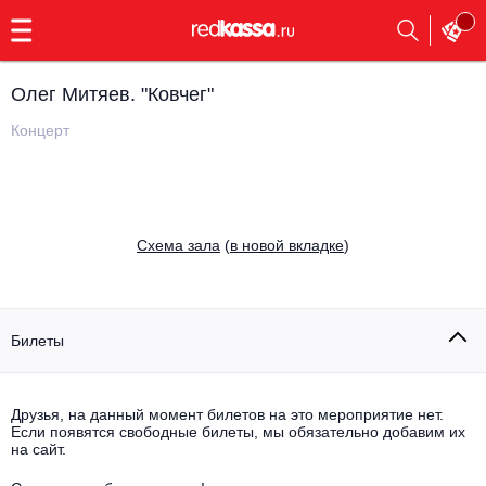
с
9:00
до
23:00
Олег Митяев. "Ковчег"
Заказать
обратный
Концерт
звонок
Главная
Все события
Выбрать мероприятие
Инди
Cхема зала
(
в новой вкладке
)
Все события
Как купить
Электронная музыка
Rap, hip-hop, RnB
Билеты
Все события
Контакты
Панк
Поэтический вечер
Друзья, на данный момент билетов на это мероприятие нет.
Если появятся свободные билеты, мы обязательно добавим их
Все события
Выбрать другой город
Концерты на теплоходе
на сайт.
Опера