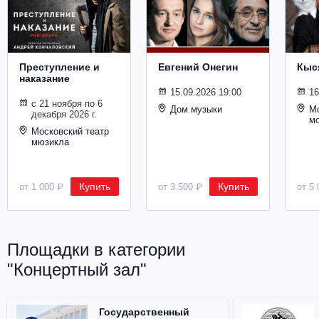
Металл
Преступление и
Евгений Онегин
Кыс
наказание
15.09.2026 19:00
16
с 21 ноября по 6
Дом музыки
Мо
декабря 2026 г.
м
Московский театр
мюзикла
Купить
Купить
от 1 000 ₽
от 3 500 ₽
от 5 
Площадки в категории
"Концертный зал"
Государственный