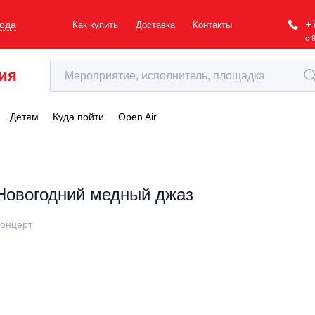
+
рода
Как купить
Доставка
Контакты
с 
ия
Детям
Куда пойти
Open Air
Новогодний медный джаз
онцерт