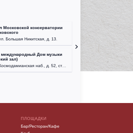
л Московской консерватории
Централ
йковского
г. Моск
ул. Большая Никитская, д. 13.
 международный Дом музыки
Клуб Ba
кий зал)
г. Моск
осмодамианская наб., д. 52, стр. 8.
ПЛОЩАДКИ
Бар/Ресторан/Кафе