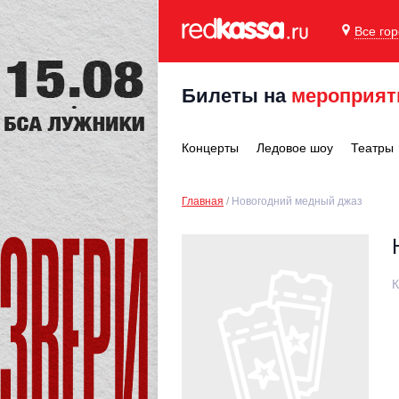
Все го
Билеты на
мероприят
Концерты
Ледовое шоу
Театры
Главная
Новогодний медный джаз
К