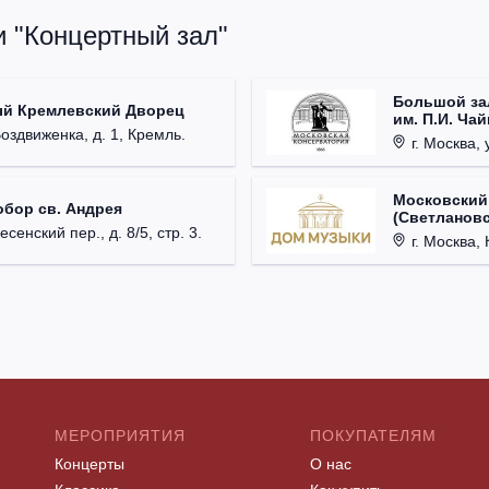
и "Концертный зал"
Большой за
ый Кремлевский Дворец
им. П.И. Ча
Воздвиженка, д. 1, Кремль.
г. Москва, 
Московский
обор св. Андрея
(Светлановс
есенский пер., д. 8/5, стр. 3.
г. Москва, К
МЕРОПРИЯТИЯ
ПОКУПАТЕЛЯМ
Концерты
О нас