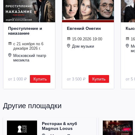
Металл
Преступление и
Евгений Онегин
Кыс
наказание
15.09.2026 19:00
16
с 21 ноября по 6
Дом музыки
Мо
декабря 2026 г.
м
Московский театр
мюзикла
Купить
Купить
от 1 000 ₽
от 3 500 ₽
от 5 
Другие площадки
Ресторан & клуб
Magnus Locus