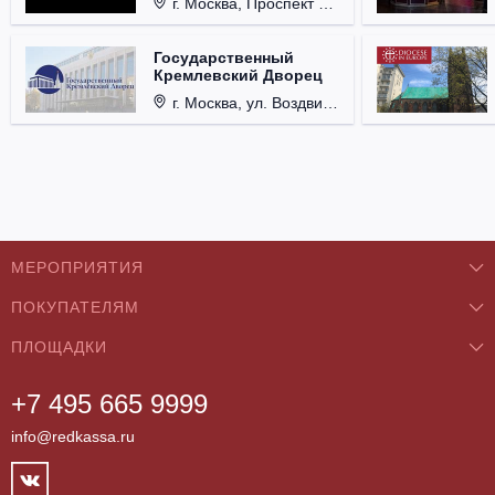
г. Москва, Проспект Мира, д. 12, стр. 9.
Государственный
Кремлевский Дворец
г. Москва, ул. Воздвиженка, д. 1, Кремль.
МЕРОПРИЯТИЯ
ПОКУПАТЕЛЯМ
Концерты
ПЛОЩАДКИ
О нас
Классика
+7 495 665 9999
Бар/Ресторан/Кафе
Как купить
Театры
info@redkassa.ru
Клуб
Возврат билетов
Фестивали
Концертный зал
Контакты
Спорт