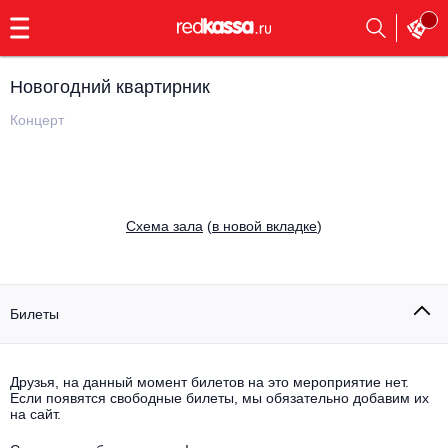
с
9:00
до
23:00
Новогодний квартирник
Заказать
обратный
Концерт
звонок
Главная
Все события
Выбрать мероприятие
Инди
Cхема зала
(
в новой вкладке
)
Все события
Как купить
Электронная музыка
Rap, hip-hop, RnB
Билеты
Все события
Контакты
Панк
Поэтический вечер
Друзья, на данный момент билетов на это мероприятие нет.
Если появятся свободные билеты, мы обязательно добавим их
Все события
Выбрать другой город
Концерты на теплоходе
на сайт.
Опера