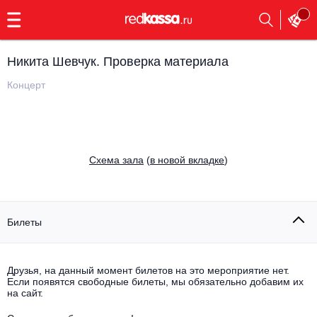
с
9:00
до
23:00
Никита Шевчук. Проверка материала
Заказать
обратный
Концерт
звонок
Главная
Все события
Выбрать мероприятие
Инди
Cхема зала
(
в новой вкладке
)
Все события
Как купить
Электронная музыка
Rap, hip-hop, RnB
Билеты
Все события
Контакты
Панк
Поэтический вечер
Друзья, на данный момент билетов на это мероприятие нет.
Если появятся свободные билеты, мы обязательно добавим их
Все события
Выбрать другой город
Концерты на теплоходе
на сайт.
Опера