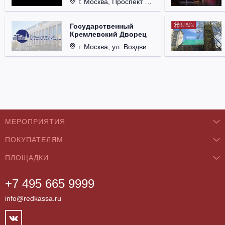
г. Москва, Проспект Мира, д. 12, стр. 9.
Государственный
Кремлевский Дворец
г. Москва, ул. Воздвиженка, д. 1, Кремль.
МЕРОПРИЯТИЯ
ПОКУПАТЕЛЯМ
Концерты
ПЛОЩАДКИ
О нас
Классика
+7 495 665 9999
Бар/Ресторан/Кафе
Как купить
Театры
info@redkassa.ru
Клуб
Возврат билетов
Фестивали
Концертный зал
Контакты
Спорт