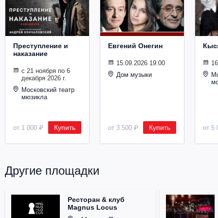
Металл
Преступление и
Евгений Онегин
Кыс
наказание
15.09.2026 19:00
16
с 21 ноября по 6
Дом музыки
Мо
декабря 2026 г.
м
Московский театр
мюзикла
Купить
Купить
от 1 000 ₽
от 3 500 ₽
от 5 
Другие площадки
Ресторан & клуб
Magnus Locus