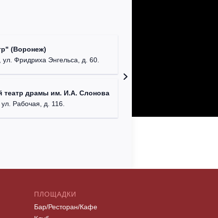
Культур
р" (Воронеж)
театр"
 ул. Фридриха Энгельса, д. 60.
г. Орех
ДК им. 
 театр драмы им. И.А. Слонова
г. Моск
 ул. Рабочая, д. 116.
ПЛОЩАДКИ
Бар/Ресторан/Кафе