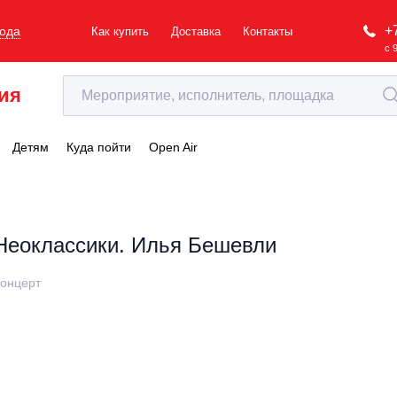
+
рода
Как купить
Доставка
Контакты
с 
ия
Детям
Куда пойти
Open Air
Неоклассики. Илья Бешевли
онцерт