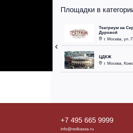
Площадки в категории
Театриум на Се
Дуровой
г. Москва, ул. 
ЦДКЖ
г. Москва, Комс
+7 495 665 9999
info@redkassa.ru