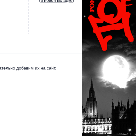
(
в новой вкладке
)
тельно добавим их на сайт.