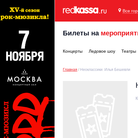
Все го
Билеты на
мероприят
Концерты
Ледовое шоу
Театры
Главная
Неоклассики. Илья Бешевли
К