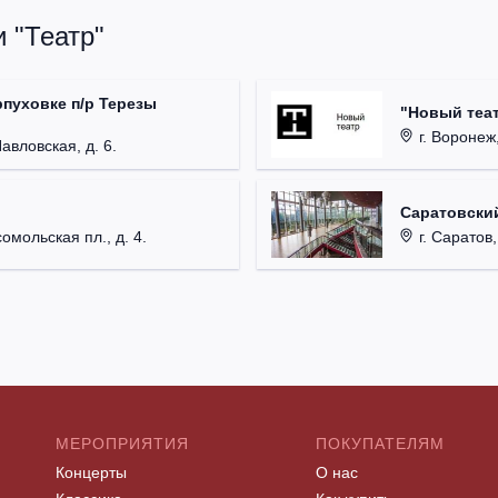
 "Театр"
рпуховке п/р Терезы
"Новый теат
г. Воронеж,
Павловская, д. 6.
Саратовский
омольская пл., д. 4.
г. Саратов,
МЕРОПРИЯТИЯ
ПОКУПАТЕЛЯМ
Концерты
О нас