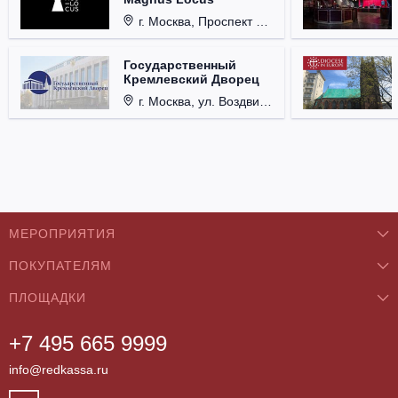
г. Москва, Проспект Мира, д. 12, стр. 9.
Государственный
Кремлевский Дворец
г. Москва, ул. Воздвиженка, д. 1, Кремль.
МЕРОПРИЯТИЯ
ПОКУПАТЕЛЯМ
Концерты
ПЛОЩАДКИ
О нас
Классика
+7 495 665 9999
Бар/Ресторан/Кафе
Как купить
Театры
info@redkassa.ru
Клуб
Возврат билетов
Фестивали