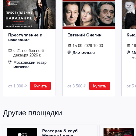
Металл
Преступление и
Евгений Онегин
Кыс
наказание
15.09.2026 19:00
16
с 21 ноября по 6
Дом музыки
Мо
декабря 2026 г.
м
Московский театр
мюзикла
Купить
Купить
от 1 000 ₽
от 3 500 ₽
от 5 
Другие площадки
Ресторан & клуб
Magnus Locus