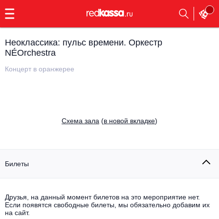
с
9:00
до
23:00
Неоклассика: пульс времени. Оркестр
Заказать
NÉOrchestra
обратный
звонок
Концерт в оранжерее
Главная
Все события
Выбрать мероприятие
Инди
Все события
Cхема зала
(
в новой вкладке
)
Как купить
Электронная музыка
Rap, hip-hop, RnB
Все события
Билеты
Контакты
Панк
Поэтический вечер
Все события
Друзья, на данный момент билетов на это мероприятие нет.
Выбрать другой город
Концерты на теплоходе
Если появятся свободные билеты, мы обязательно добавим их
Опера
на сайт.