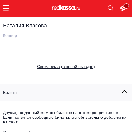
с
9:00
до
23:00
Наталия Власова
Заказать
обратный
Концерт
звонок
Главная
Все события
Выбрать мероприятие
Инди
Cхема зала
(
в новой вкладке
)
Все события
Как купить
Электронная музыка
Rap, hip-hop, RnB
Билеты
Все события
Контакты
Панк
Поэтический вечер
Друзья, на данный момент билетов на это мероприятие нет.
Если появятся свободные билеты, мы обязательно добавим их
Все события
Выбрать другой город
Концерты на теплоходе
на сайт.
Опера