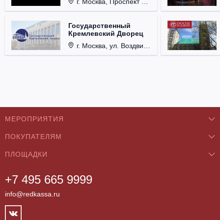
г. Москва, Проспект Мира, д. 12, стр. 9.
Государственный
Кремлевский Дворец
г. Москва, ул. Воздвиженка, д. 1, Кремль.
МЕРОПРИЯТИЯ
ПОКУПАТЕЛЯМ
Концерты
ПЛОЩАДКИ
О нас
Классика
+7 495 665 9999
Бар/Ресторан/Кафе
Как купить
Театры
info@redkassa.ru
Клуб
Возврат билетов
Фестивали
Концертный зал
Контакты
Спорт