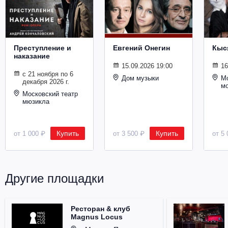
Металл
Преступление и
Евгений Онегин
Кыс
наказание
15.09.2026 19:00
16
с 21 ноября по 6
Дом музыки
Мо
декабря 2026 г.
м
Московский театр
мюзикла
Купить
Купить
от 1 000 ₽
от 3 500 ₽
от 5 
Другие площадки
Ресторан & клуб
Magnus Locus