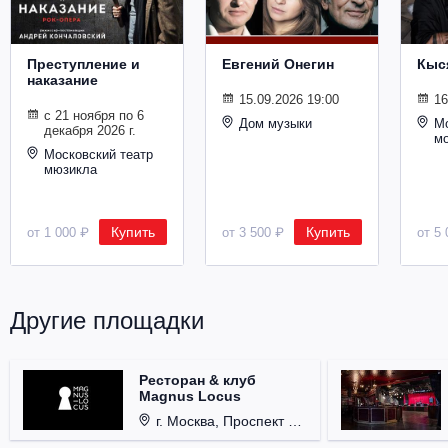
Металл
Преступление и
Евгений Онегин
Кыс
наказание
15.09.2026 19:00
16
с 21 ноября по 6
Дом музыки
Мо
декабря 2026 г.
м
Московский театр
мюзикла
Купить
Купить
от 1 000 ₽
от 3 500 ₽
от 5 
Другие площадки
Ресторан & клуб
Magnus Locus
г. Москва, Проспект Мира, д. 12, стр. 9.