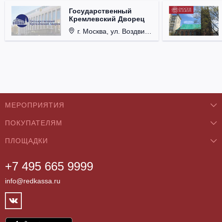
Государственный
Кремлевский Дворец
г. Москва, ул. Воздвиженка, д. 1, Кремль.
МЕРОПРИЯТИЯ
ПОКУПАТЕЛЯМ
Концерты
ПЛОЩАДКИ
О нас
Классика
+7 495 665 9999
Бар/Ресторан/Кафе
Как купить
Театры
info@redkassa.ru
Клуб
Возврат билетов
Фестивали
Концертный зал
Контакты
Спорт
Театр
Партнёры