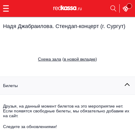
с
9:00
до
23:00
Надя Джабраилова. Стендап-концерт (г. Сургут)
Заказать
обратный
звонок
Главная
Все события
Cхема зала
(
в новой вкладке
)
Выбрать мероприятие
Инди
Все события
Как купить
Электронная музыка
Билеты
Rap, hip-hop, RnB
Все события
Друзья, на данный момент билетов на это мероприятие нет.
Контакты
Панк
Если появятся свободные билеты, мы обязательно добавим их
Поэтический вечер
на сайт.
Все события
Выбрать другой город
Концерты на теплоходе
Опера
Следите за обновлениями!