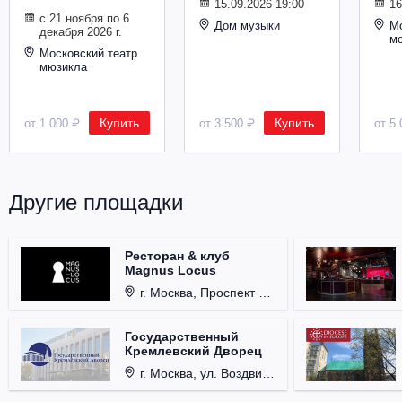
15.09.2026 19:00
16
с 21 ноября по 6
Дом музыки
Мо
декабря 2026 г.
м
Московский театр
мюзикла
Купить
Купить
от 1 000 ₽
от 3 500 ₽
от 5 
Другие площадки
Ресторан & клуб
Magnus Locus
г. Москва, Проспект Мира, д. 12, стр. 9.
Государственный
Кремлевский Дворец
г. Москва, ул. Воздвиженка, д. 1, Кремль.