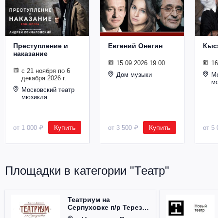
Металл
Преступление и
Евгений Онегин
Кыс
наказание
15.09.2026 19:00
16
с 21 ноября по 6
Дом музыки
Мо
декабря 2026 г.
м
Московский театр
мюзикла
Купить
Купить
от 1 000 ₽
от 3 500 ₽
от 5 
Площадки в категории "Театр"
Театриум на
Серпуховке п/р Терезы
Дуровой