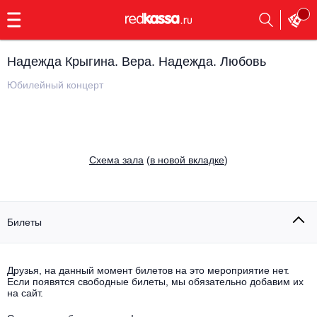
с
9:00
до
23:00
Надежда Крыгина. Вера. Надежда. Любовь
Заказать
обратный
Юбилейный концерт
звонок
Главная
Все события
Выбрать мероприятие
Инди
Cхема зала
(
в новой вкладке
)
Все события
Как купить
Электронная музыка
Rap, hip-hop, RnB
Билеты
Все события
Контакты
Панк
Поэтический вечер
Друзья, на данный момент билетов на это мероприятие нет.
Если появятся свободные билеты, мы обязательно добавим их
Все события
Выбрать другой город
Концерты на теплоходе
на сайт.
Опера