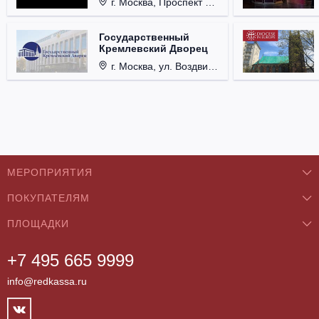
г. Москва, Проспект Мира, д. 12, стр. 9.
Государственный
Кремлевский Дворец
г. Москва, ул. Воздвиженка, д. 1, Кремль.
МЕРОПРИЯТИЯ
ПОКУПАТЕЛЯМ
Концерты
ПЛОЩАДКИ
О нас
Классика
+7 495 665 9999
Бар/Ресторан/Кафе
Как купить
Театры
info@redkassa.ru
Клуб
Возврат билетов
Фестивали
Концертный зал
Контакты
Спорт