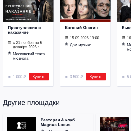
Металл
Преступление и
Евгений Онегин
Кыс
наказание
15.09.2026 19:00
16
с 21 ноября по 6
Дом музыки
Мо
декабря 2026 г.
м
Московский театр
мюзикла
Купить
Купить
от 1 000 ₽
от 3 500 ₽
от 5 
Другие площадки
Ресторан & клуб
Magnus Locus