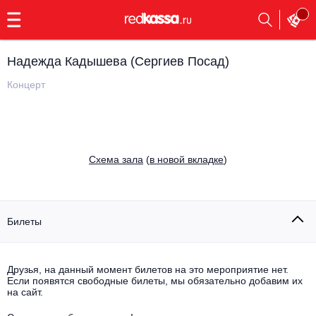
с
9:00
до
23:00
Надежда Кадышева (Сергиев Посад)
Заказать
обратный
Концерт
звонок
Главная
Все события
Выбрать мероприятие
Инди
Cхема зала
(
в новой вкладке
)
Все события
Как купить
Электронная музыка
Rap, hip-hop, RnB
Билеты
Все события
Контакты
Панк
Поэтический вечер
Друзья, на данный момент билетов на это мероприятие нет.
Если появятся свободные билеты, мы обязательно добавим их
Все события
Выбрать другой город
Концерты на теплоходе
на сайт.
Опера