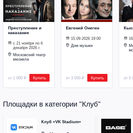
Металл
Преступление и
Евгений Онегин
Кыс
наказание
15.09.2026 19:00
16
с 21 ноября по 6
Дом музыки
Мо
декабря 2026 г.
м
Московский театр
мюзикла
Купить
Купить
от 1 000 ₽
от 3 500 ₽
от 5 
Площадки в категории "Клуб"
Клуб «VK Stadium»