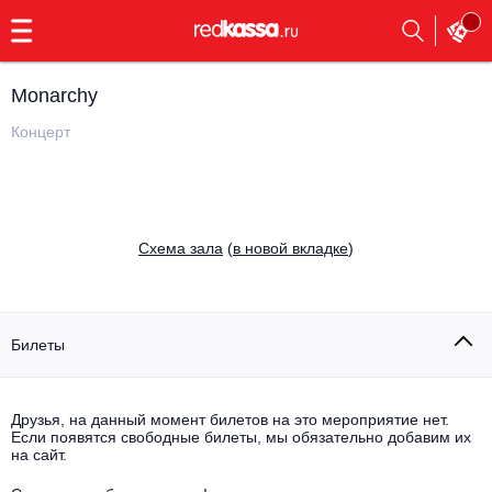
с
9:00
до
23:00
Monarchy
Заказать
обратный
Концерт
звонок
Главная
Все события
Выбрать мероприятие
Инди
Cхема зала
(
в новой вкладке
)
Все события
Как купить
Электронная музыка
Rap, hip-hop, RnB
Билеты
Все события
Контакты
Панк
Поэтический вечер
Друзья, на данный момент билетов на это мероприятие нет.
Если появятся свободные билеты, мы обязательно добавим их
Все события
Выбрать другой город
Концерты на теплоходе
на сайт.
Опера