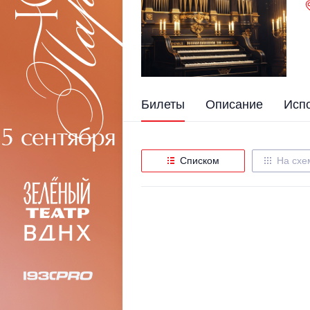
Билеты
Описание
Исп
Списком
На схе