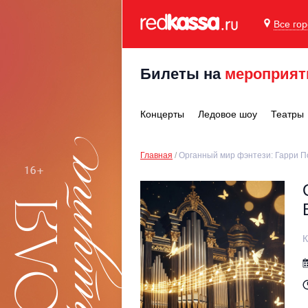
Все го
Билеты на
мероприят
Концерты
Ледовое шоу
Театры
Главная
Органный мир фэнтези: Гарри П
К