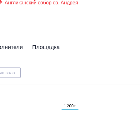
Англиканский собор св. Андрея
олнители
Площадка
ме зала