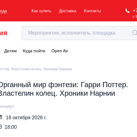
+
рода
Как купить
Доставка
Контакты
с 
ия
Детям
Куда пойти
Open Air
оттер. Властелин колец. Хроники Нарнии
Органный мир фэнтези: Гарри Поттер.
Властелин колец. Хроники Нарнии
онцерт
18 октября 2026 г.
18:00