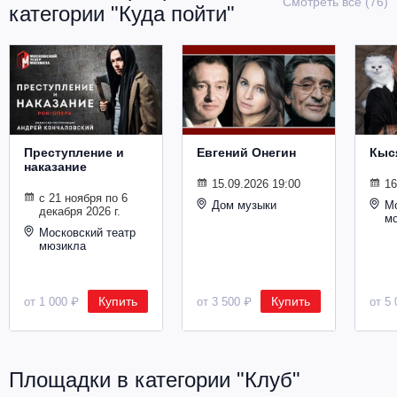
Смотреть все (76)
категории "Куда пойти"
Металл
Преступление и
Евгений Онегин
Кыс
наказание
15.09.2026 19:00
16
с 21 ноября по 6
Дом музыки
Мо
декабря 2026 г.
м
Московский театр
мюзикла
Купить
Купить
от 1 000 ₽
от 3 500 ₽
от 5 
Площадки в категории "Клуб"