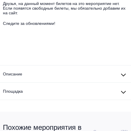
Другое для детей
Поп и эстрада
Друзья, на данный момент билетов на это мероприятие нет.
Известные актёры
Если появятся свободные билеты, мы обязательно добавим их
Все события
на сайт.
Детский концерт
Альтернатива
Комедия
Следите за обновлениями!
Детский спектакль
Классическая музыка
Все события
Творческий вечер
Детское шоу
Круиз Фест
Мюзикл, оперетта
Детский мюзикл
Open-air на ВДНХ
Балет
Описание
Джаз и блюз
Драма
Этно, фолк, кантри
Площадка
Музыкальный спектакль
Рок
Спектакль
Шансон, романс, авторская песня
Иммерсивный спектакль
Похожие мероприятия в