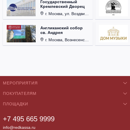
Государственный
Кремлевский Дворец
г. Москва, ул. Воздвиженка, д. 1, Кремль.
Англиканский собор
св. Андрея
г. Москва, Вознесенский пер., д. 8/5, стр. 3.
МЕРОПРИЯТИЯ
ПОКУПАТЕЛЯМ
Концерты
ПЛОЩАДКИ
О нас
Классика
+7 495 665 9999
Бар/Ресторан/Кафе
Как купить
Театры
info@redkassa.ru
Клуб
Возврат билетов
Фестивали