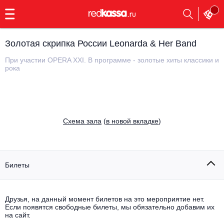
с
9:00
до
23:00
Золотая скрипка России Leonarda & Her Band
Заказать
обратный
При участии OPERA XXI. В программе - золотые хиты классики и
звонок
рока
Главная
Все события
Выбрать мероприятие
Инди
Все события
Cхема зала
(
в новой вкладке
)
Как купить
Электронная музыка
Rap, hip-hop, RnB
Все события
Билеты
Контакты
Панк
Поэтический вечер
Друзья, на данный момент билетов на это мероприятие нет.
Все события
Выбрать другой город
Концерты на теплоходе
Если появятся свободные билеты, мы обязательно добавим их
Опера
на сайт.