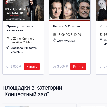
Металл
Преступление и
Евгений Онегин
Кыс
наказание
15.09.2026 19:00
16
с 21 ноября по 6
Дом музыки
Мо
декабря 2026 г.
м
Московский театр
мюзикла
Купить
Купить
от 1 000 ₽
от 3 500 ₽
от 5 
Площадки в категории
"Концертный зал"