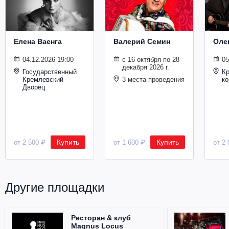
Елена Ваенга
Валерий Семин
Оле
04.12.2026 19:00
с 16 октября по 28
05
декабря 2026 г.
Государственный
К
Кремлевский
3 места проведения
ко
Дворец
Купить
Купить
от 2 500 ₽
от 1 600 ₽
от 2 
Другие площадки
Ресторан & клуб
Magnus Locus