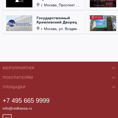
г. Москва, Проспект Мира, д. 12, стр. 9.
Государственный
Кремлевский Дворец
г. Москва, ул. Воздвиженка, д. 1, Кремль.
МЕРОПРИЯТИЯ
ПОКУПАТЕЛЯМ
Концерты
ПЛОЩАДКИ
О нас
Классика
+7 495 665 9999
Бар/Ресторан/Кафе
Как купить
Театры
info@redkassa.ru
Клуб
Возврат билетов
Фестивали