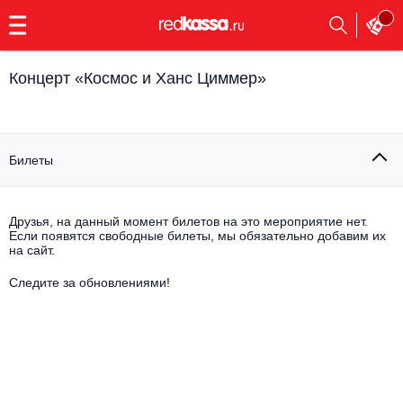
с
9:00
до
23:00
Концерт «Космос и Ханс Циммер»
Заказать
обратный
звонок
Главная
Все события
Билеты
Выбрать мероприятие
Инди
Все события
Друзья, на данный момент билетов на это мероприятие нет.
Как купить
Электронная музыка
Если появятся свободные билеты, мы обязательно добавим их
на сайт.
Rap, hip-hop, RnB
Следите за обновлениями!
Все события
Контакты
Панк
Поэтический вечер
Все события
Выбрать другой город
Концерты на теплоходе
Опера