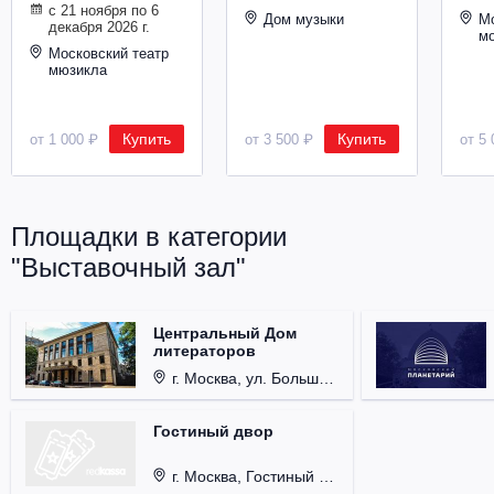
с 21 ноября по 6
Металл
Дом музыки
Мо
декабря 2026 г.
м
Московский театр
мюзикла
Купить
Купить
от 1 000 ₽
от 3 500 ₽
от 5 
Площадки в категории
"Выставочный зал"
Центральный Дом
литераторов
г. Москва, ул. Большая Никитская, д. 53.
Гостиный двор
г. Москва, Гостиный Двор, ул. Ильинка, д. 4.