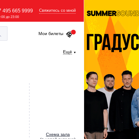
7 495 665 9999
Свяжитесь со мной
9:00 до 23:00
Мои билеты
Ещё
Cхема зала