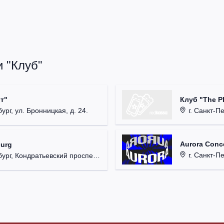
 "Клуб"
Клуб "The P
т"
г. Санкт-Пет
ург, ул. Бронницкая, д. 24.
Aurora Conce
burg
г. Санкт-Пете
, Кондратьевский проспект, д. 44.