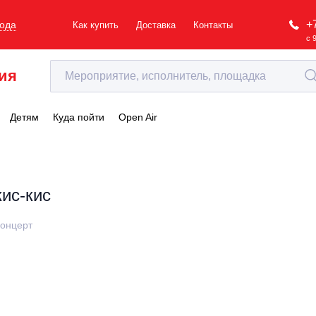
+
рода
Как купить
Доставка
Контакты
с 
ия
Детям
Куда пойти
Open Air
кис-кис
онцерт