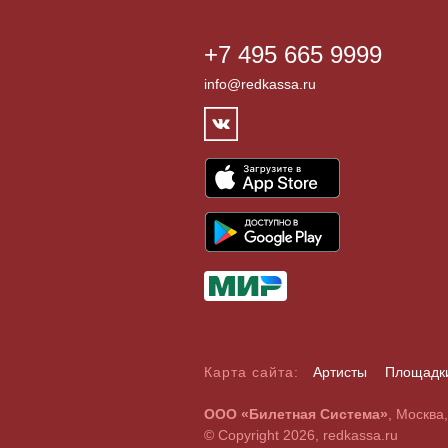
+7 495 665 9999
info@redkassa.ru
Карта сайта:
Артисты
Площадк
А
Б
В
Г
Д
Е
Ж
З
И
Й
К
Л
М
Н
О
П
Р
С
ООО «Билетная Система»
, Москва
A
B
C
D
E
F
G
H
I
J
K
L
M
N
O
P
Q
R
© Copyright 2026, redkassa.ru
0
1
2
3
4
5
6
7
8
9