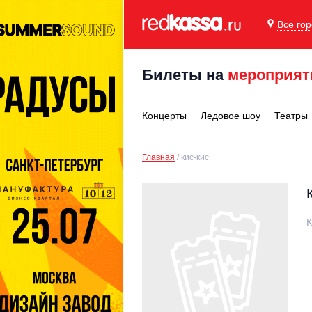
Все го
Билеты на
мероприят
Концерты
Ледовое шоу
Театры
Главная
кис-кис
К