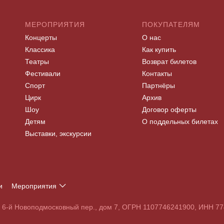
МЕРОПРИЯТИЯ
ПОКУПАТЕЛЯМ
Концерты
О нас
Классика
Как купить
Театры
Возврат билетов
Фестивали
Контакты
Спорт
Партнёры
Цирк
Архив
Шоу
Договор оферты
Детям
О поддельных билетах
Выставки, экскурсии
и
Мероприятия
Т
У
Ф
Х
Ц
Ч
Ш
Щ
Э
Ю
Я
, 6-й Новоподмосковный пер., дом 7, ОГРН 1107746241900, ИНН 
S
T
U
V
W
X
Y
Z