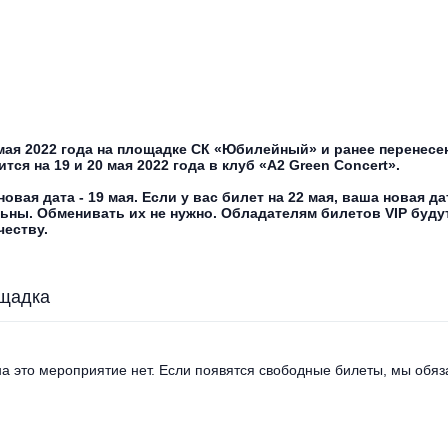
мая 2022 года на площадке СК «Юбилейный» и ранее перенесенн
тся на 19 и 20 мая 2022 года в клуб «A2 Green Concert».
новая дата - 19 мая. Если у вас билет на 22 мая, ваша новая да
ьны. Обменивать их не нужно. Обладателям билетов VIP буду
честву.
щадка
а это мероприятие нет. Если появятся свободные билеты, мы обяза