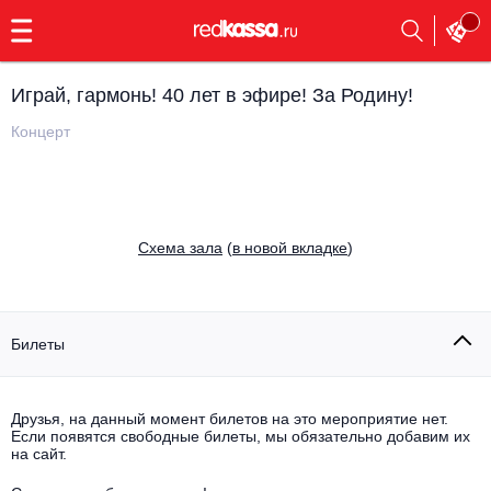
с
9:00
до
23:00
Играй, гармонь! 40 лет в эфире! За Родину!
Заказать
обратный
Концерт
звонок
Главная
Все события
Выбрать мероприятие
Инди
Cхема зала
(
в новой вкладке
)
Все события
Как купить
Электронная музыка
Rap, hip-hop, RnB
Билеты
Все события
Контакты
Панк
Поэтический вечер
Друзья, на данный момент билетов на это мероприятие нет.
Если появятся свободные билеты, мы обязательно добавим их
Все события
Выбрать другой город
Концерты на теплоходе
на сайт.
Опера