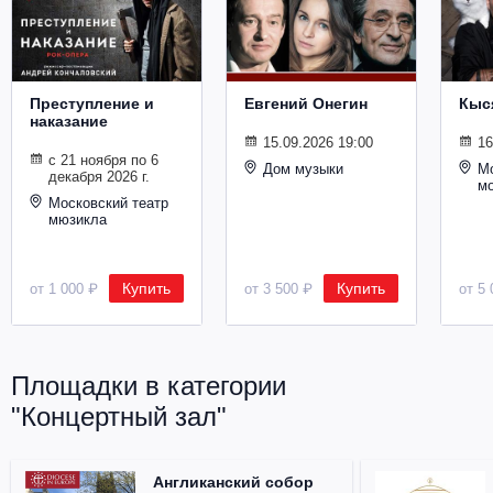
Металл
Преступление и
Евгений Онегин
Кыс
наказание
15.09.2026 19:00
16
с 21 ноября по 6
Дом музыки
Мо
декабря 2026 г.
м
Московский театр
мюзикла
Купить
Купить
от 1 000 ₽
от 3 500 ₽
от 5 
Площадки в категории
"Концертный зал"
Англиканский собор