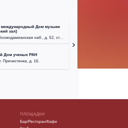
 международный Дом музыки
Клуб Ba
кий зал)
г. Моск
осмодамианская наб., д. 52, стр. 8.
Централ
й Дом ученых РАН
г. Моск
у. Пречистенка, д. 16.
ПЛОЩАДКИ
Бар/Ресторан/Кафе