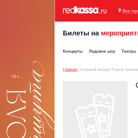
Все го
Билеты на
мероприят
Концерты
Ледовое шоу
Театры
Главная
Сольный концерт Гузель Уразов