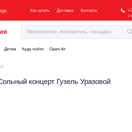
+
рода
Как купить
Доставка
Контакты
с 
ия
Детям
Куда пойти
Open Air
ой
Сольный концерт Гузель Уразовой