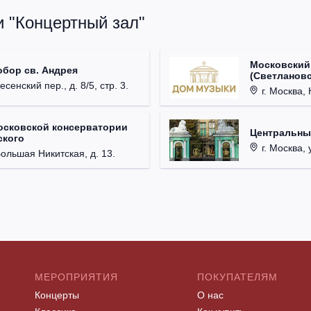
и "Концертный зал"
Московский
обор св. Андрея
(Светлановс
есенский пер., д. 8/5, стр. 3.
г. Москва, К
осковской консерватории
Центральны
ского
г. Москва, 
Большая Никитская, д. 13.
МЕРОПРИЯТИЯ
ПОКУПАТЕЛЯМ
Концерты
О нас