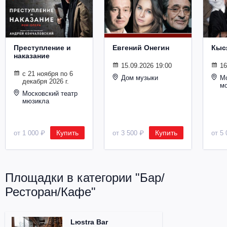
Металл
Преступление и
Евгений Онегин
Кыс
наказание
15.09.2026 19:00
16
с 21 ноября по 6
Дом музыки
Мо
декабря 2026 г.
м
Московский театр
мюзикла
Купить
Купить
от 1 000 ₽
от 3 500 ₽
от 5 
Площадки в категории "Бар/
Ресторан/Кафе"
Lюstra Bar