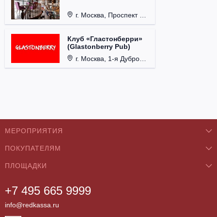
г. Москва, Проспект 60-летия Октября, д. 27.
Клуб «Гластонберри»
(Glastonberry Pub)
г. Москва, 1-я Дубровская ул., д. 13А, стр. 1.
МЕРОПРИЯТИЯ
ПОКУПАТЕЛЯМ
Концерты
ПЛОЩАДКИ
О нас
Классика
+7 495 665 9999
Бар/Ресторан/Кафе
Как купить
Театры
info@redkassa.ru
Клуб
Возврат билетов
Фестивали