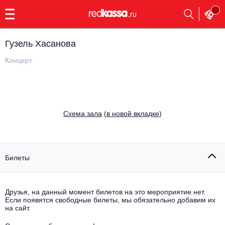
с
9:00
до
23:00
Гузель Хасанова
Заказать
обратный
Концерт
звонок
Главная
Все события
Выбрать мероприятие
Инди
Cхема зала
(
в новой вкладке
)
Все события
Как купить
Электронная музыка
Rap, hip-hop, RnB
Билеты
Все события
Контакты
Панк
Поэтический вечер
Друзья, на данный момент билетов на это мероприятие нет.
Если появятся свободные билеты, мы обязательно добавим их
Все события
Выбрать другой город
Концерты на теплоходе
на сайт.
Опера