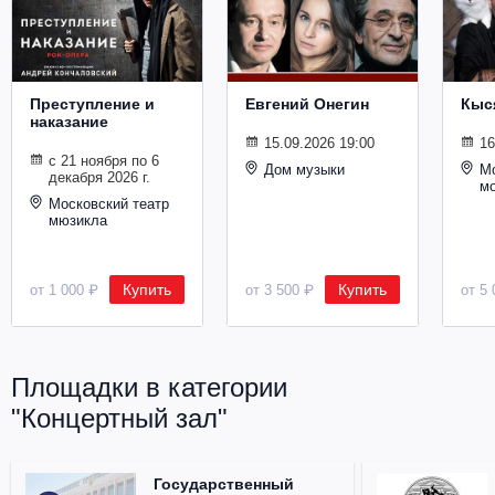
Металл
Преступление и
Евгений Онегин
Кыс
наказание
15.09.2026 19:00
16
с 21 ноября по 6
Дом музыки
Мо
декабря 2026 г.
м
Московский театр
мюзикла
Купить
Купить
от 1 000 ₽
от 3 500 ₽
от 5 
Площадки в категории
"Концертный зал"
Государственный