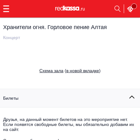
с
9:00
до
23:00
Хранители огня. Горловое пение Алтая
Заказать
обратный
Концерт
звонок
Главная
Все события
Выбрать мероприятие
Инди
Cхема зала
(
в новой вкладке
)
Все события
Как купить
Электронная музыка
Rap, hip-hop, RnB
Билеты
Все события
Контакты
Панк
Поэтический вечер
Друзья, на данный момент билетов на это мероприятие нет.
Если появятся свободные билеты, мы обязательно добавим их
Все события
Выбрать другой город
Концерты на теплоходе
на сайт.
Опера