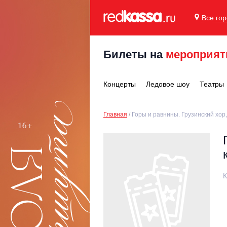
Все го
Билеты на
мероприят
Концерты
Ледовое шоу
Театры
Главная
Горы и равнины. Грузинский хор,
К