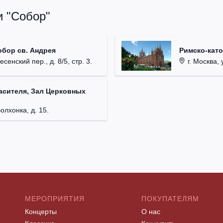
и "Собор"
обор св. Андрея
Римско-кат
есенский пер., д. 8/5, стр. 3.
г. Москва, у
асителя, Зал Церковных
Волхонка, д. 15.
МЕРОПРИЯТИЯ
ПОКУПАТЕЛЯМ
Концерты
О нас