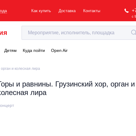
+
рода
Как купить
Доставка
Контакты
с 
ия
Детям
Куда пойти
Open Air
 орган и колесная лира
Горы и равнины. Грузинский хор, орган и
колесная лира
онцерт