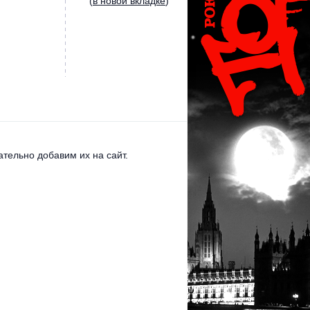
(
в новой вкладке
)
тельно добавим их на сайт.