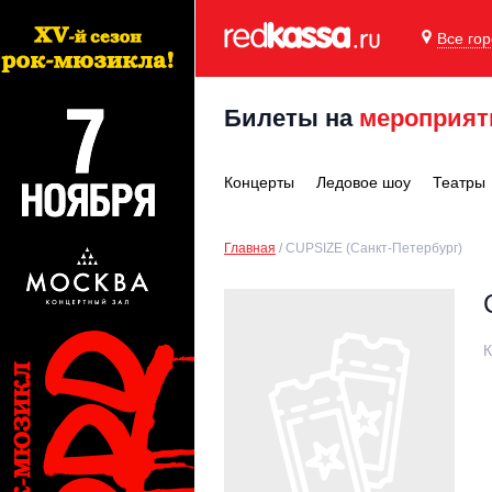
Все го
Билеты на
мероприят
Концерты
Ледовое шоу
Театры
Главная
CUPSIZE (Санкт-Петербург)
К