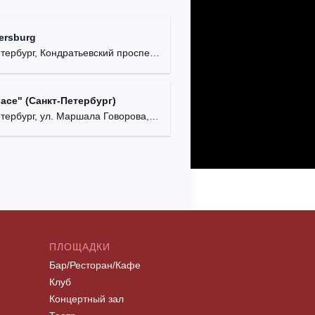
ersburg
рбург, Кондратьевский проспект, д. 44.
lace" (Санкт-Петербург)
ербург, ул. Маршала Говорова, д. 47.
ПЛОЩАДКИ
Бар/Ресторан/Кафе
Клуб
Концертный зал