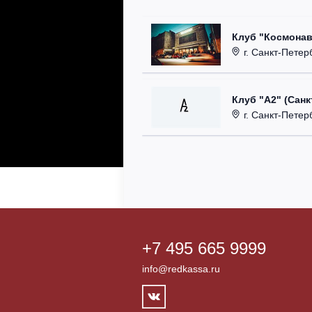
Клуб "Космонав
г. Санкт-Петерб
Клуб "А2" (Санк
г. Санкт-Петерб
+7 495 665 9999
info@redkassa.ru