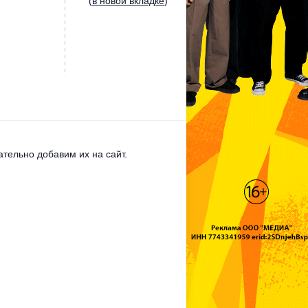
(
в новой вкладке
)
тельно добавим их на сайт.