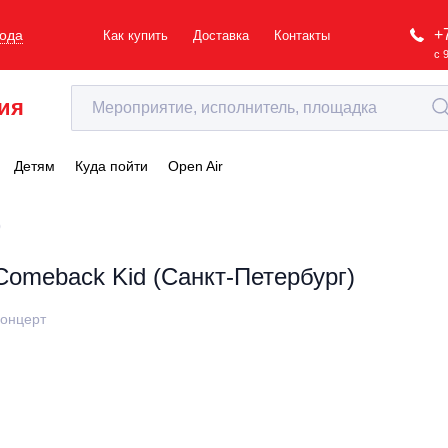
+
рода
Как купить
Доставка
Контакты
с 
ия
Детям
Куда пойти
Open Air
)
Comeback Kid (Санкт-Петербург)
онцерт