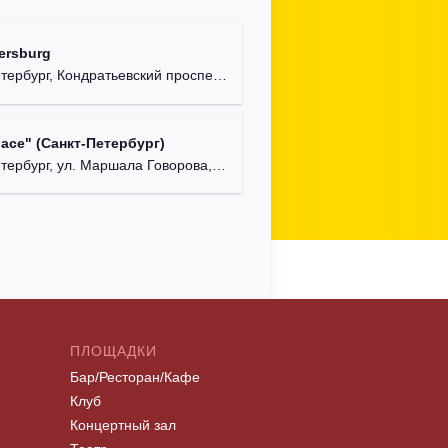
Aurora C
ersburg
г. Санкт
рбург, Кондратьевский проспект, д. 44.
lace" (Санкт-Петербург)
ербург, ул. Маршала Говорова, д. 47.
ПЛОЩАДКИ
Бар/Ресторан/Кафе
Клуб
Концертный зал