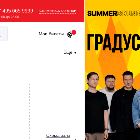
7 495 665 9999
Свяжитесь со мной
9:00 до 23:00
Мои билеты
Ещё
Cхема зала