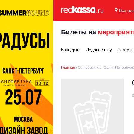
Все го
Билеты на
мероприят
Концерты
Ледовое шоу
Театры
Главная
Comeback Kid (Санкт-Петербург
К