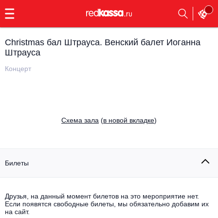
с
9:00
до
23:00
Christmas бал Штрауса. Венский балет Иоганна
Заказать
Штрауса
обратный
звонок
Концерт
Главная
Все события
Выбрать мероприятие
Инди
Все события
Cхема зала
(
в новой вкладке
)
Как купить
Электронная музыка
Rap, hip-hop, RnB
Все события
Билеты
Контакты
Панк
Поэтический вечер
Все события
Друзья, на данный момент билетов на это мероприятие нет.
Выбрать другой город
Концерты на теплоходе
Если появятся свободные билеты, мы обязательно добавим их
Опера
на сайт.