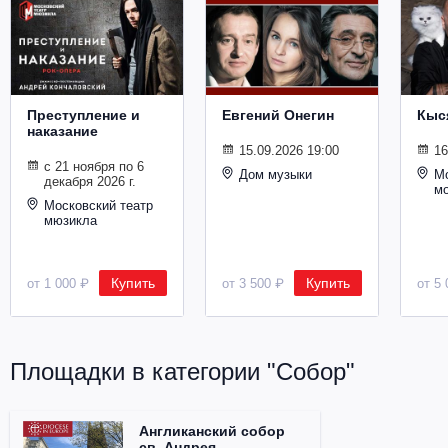
Металл
Преступление и
Евгений Онегин
Кыс
наказание
15.09.2026 19:00
16
с 21 ноября по 6
Дом музыки
Мо
декабря 2026 г.
м
Московский театр
мюзикла
Купить
Купить
от 1 000 ₽
от 3 500 ₽
от 5 
Площадки в категории "Собор"
Англиканский собор
св. Андрея