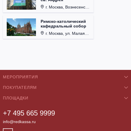
г. Москва, Вознесенский пер., д. 8/5, стр. 3.
Римско-католический
кафедральный собор
г. Москва, ул. Малая Грузинская, д. 27/13, стр. 1.
МЕРОПРИЯТИЯ
ПОКУПАТЕЛЯМ
Концерты
ПЛОЩАДКИ
О нас
Классика
+7 495 665 9999
Бар/Ресторан/Кафе
Как купить
Театры
info@redkassa.ru
Клуб
Возврат билетов
Фестивали