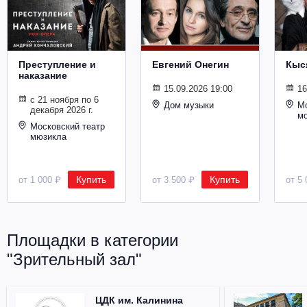
Металл
Преступление и
Евгений Онегин
Кыс
наказание
15.09.2026 19:00
16
с 21 ноября по 6
Дом музыки
Мо
декабря 2026 г.
м
Московский театр
мюзикла
Купить
Купить
от 1 000 ₽
от 3 500 ₽
от 5 
Площадки в категории
"Зрительный зал"
ЦДК им. Калинина