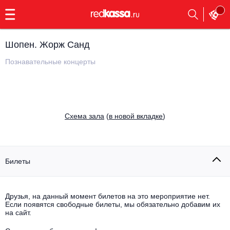
с
9:00
до
23:00
Шопен. Жорж Санд
Заказать
обратный
Познавательные концерты
звонок
Главная
Все события
Выбрать мероприятие
Инди
Cхема зала
(
в новой вкладке
)
Все события
Как купить
Электронная музыка
Rap, hip-hop, RnB
Билеты
Все события
Контакты
Панк
Поэтический вечер
Друзья, на данный момент билетов на это мероприятие нет.
Если появятся свободные билеты, мы обязательно добавим их
Все события
Выбрать другой город
Концерты на теплоходе
на сайт.
Опера