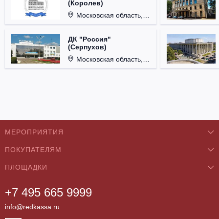
(Королев)
Московская область, г. Королёв, ул. Терешковой, д. 1.
ДК "Россия"
(Серпухов)
Московская область, г. Серпухов, ул. Советская, д. 90.
МЕРОПРИЯТИЯ
ПОКУПАТЕЛЯМ
Концерты
ПЛОЩАДКИ
О нас
Классика
+7 495 665 9999
Бар/Ресторан/Кафе
Как купить
Театры
info@redkassa.ru
Клуб
Возврат билетов
Фестивали