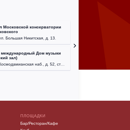
л Московской консерватории
Централ
йковского
г. Моск
ул. Большая Никитская, д. 13.
 международный Дом музыки
Клуб Ba
кий зал)
г. Моск
осмодамианская наб., д. 52, стр. 8.
ПЛОЩАДКИ
Бар/Ресторан/Кафе