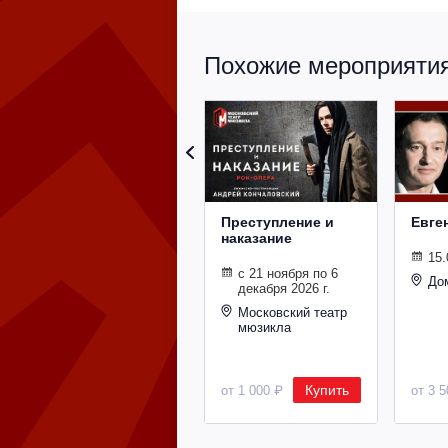
Похожие мероприятия 
Преступление и
Евге
наказание
15.
с 21 ноября по 6
До
декабря 2026 г.
Московский театр
мюзикла
Купить
от 1 000 ₽
от 3 