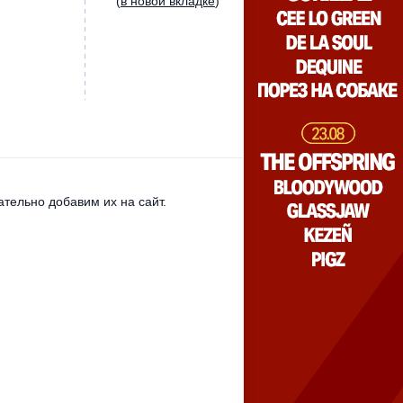
(
в новой вкладке
)
тельно добавим их на сайт.