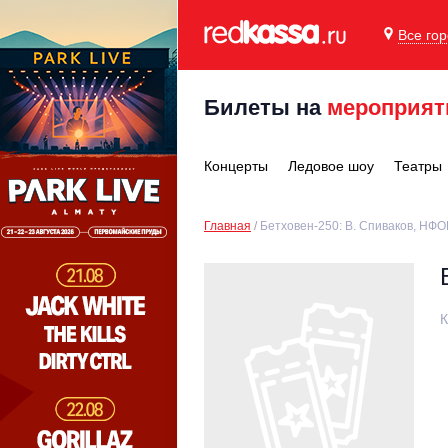
Все го
Билеты на
мероприят
Концерты
Ледовое шоу
Театры
Главная
Бетховен-250: В. Спиваков, НФО
К