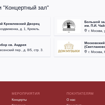
и "Концертный зал"
Большой за
ый Кремлевский Дворец
им. П.И. Ча
Воздвиженка, д. 1, Кремль.
г. Москва, 
Московский
обор св. Андрея
(Светлановс
есенский пер., д. 8/5, стр. 3.
г. Москва, К
МЕРОПРИЯТИЯ
ПОКУПАТЕЛЯМ
Концерты
О нас