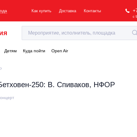
+
рода
Как купить
Доставка
Контакты
с 
ия
Детям
Куда пойти
Open Air
Р
Бетховен-250: В. Спиваков, НФОР
онцерт