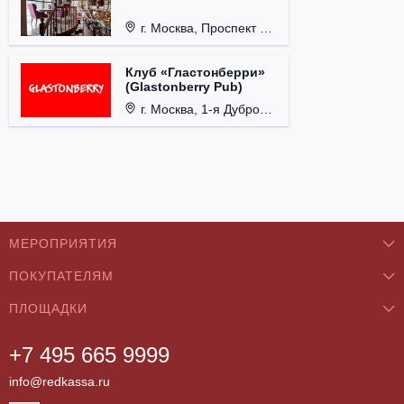
г. Москва, Проспект 60-летия Октября, д. 27.
Клуб «Гластонберри»
(Glastonberry Pub)
г. Москва, 1-я Дубровская ул., д. 13А, стр. 1.
МЕРОПРИЯТИЯ
ПОКУПАТЕЛЯМ
Концерты
ПЛОЩАДКИ
О нас
Классика
+7 495 665 9999
Бар/Ресторан/Кафе
Как купить
Театры
info@redkassa.ru
Клуб
Возврат билетов
Фестивали