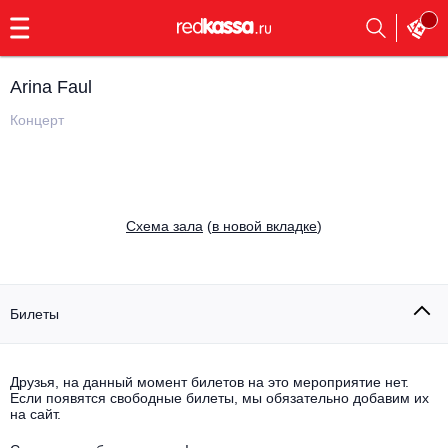
с
9:00
до
23:00
Arina Faul
Заказать
обратный
Концерт
звонок
Главная
Все события
Выбрать мероприятие
Инди
Cхема зала
(
в новой вкладке
)
Все события
Как купить
Электронная музыка
Rap, hip-hop, RnB
Билеты
Все события
Контакты
Панк
Поэтический вечер
Друзья, на данный момент билетов на это мероприятие нет.
Если появятся свободные билеты, мы обязательно добавим их
Все события
Выбрать другой город
Концерты на теплоходе
на сайт.
Опера