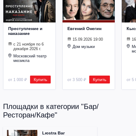
Металл
Преступление и
Евгений Онегин
Кыс
наказание
15.09.2026 19:00
16
с 21 ноября по 6
Дом музыки
Мо
декабря 2026 г.
м
Московский театр
мюзикла
Купить
Купить
от 1 000 ₽
от 3 500 ₽
от 5 
Площадки в категории "Бар/
Ресторан/Кафе"
Lюstra Bar