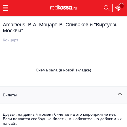
с
9:00
до
23:00
AmaDeus. В.А. Моцарт. В. Спиваков и "Виртуозы
Заказать
Москвы"
обратный
звонок
Концерт
Главная
Все события
Выбрать мероприятие
Инди
Все события
Cхема зала
(
в новой вкладке
)
Как купить
Электронная музыка
Rap, hip-hop, RnB
Все события
Билеты
Контакты
Панк
Поэтический вечер
Все события
Друзья, на данный момент билетов на это мероприятие нет.
Выбрать другой город
Концерты на теплоходе
Если появятся свободные билеты, мы обязательно добавим их
Опера
на сайт.