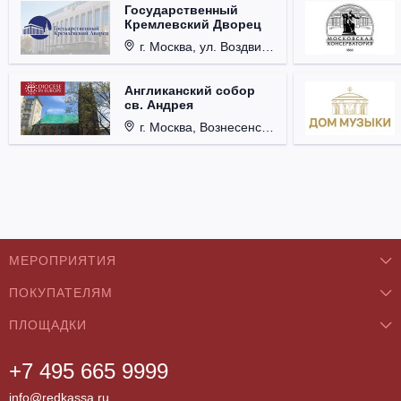
Государственный
Кремлевский Дворец
г. Москва, ул. Воздвиженка, д. 1, Кремль.
Англиканский собор
св. Андрея
г. Москва, Вознесенский пер., д. 8/5, стр. 3.
МЕРОПРИЯТИЯ
ПОКУПАТЕЛЯМ
Концерты
ПЛОЩАДКИ
О нас
Классика
+7 495 665 9999
Бар/Ресторан/Кафе
Как купить
Театры
info@redkassa.ru
Клуб