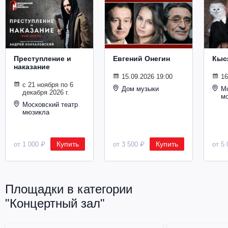
Металл
Преступление и
Евгений Онегин
Кыс
наказание
15.09.2026 19:00
16
с 21 ноября по 6
Дом музыки
Мо
декабря 2026 г.
м
Московский театр
мюзикла
Купить
Купить
от 1 000 ₽
от 3 500 ₽
от 5 
Площадки в категории
"Концертный зал"