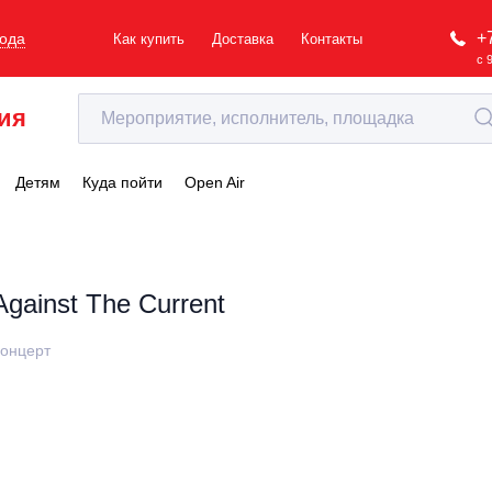
+
рода
Как купить
Доставка
Контакты
с 
ия
Детям
Куда пойти
Open Air
Against The Current
онцерт