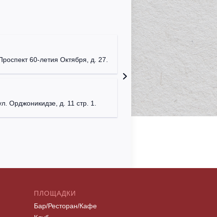
Мумий Т
г. Моск
Проспект 60-летия Октября, д. 27.
Клуб "P
г. Моск
ул. Орджоникидзе, д. 11 стр. 1.
ПЛОЩАДКИ
Бар/Ресторан/Кафе