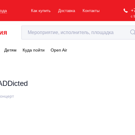
+
рода
Как купить
Доставка
Контакты
с 
ия
Детям
Куда пойти
Open Air
ADDicted
онцерт