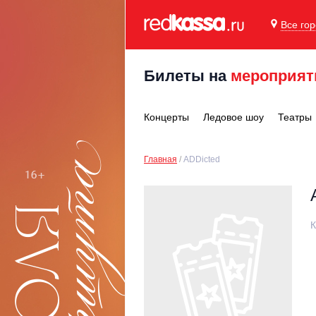
Все го
Билеты на
мероприят
Концерты
Ледовое шоу
Театры
Главная
ADDicted
К