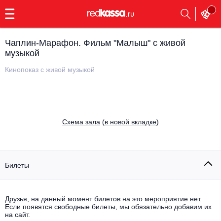
с
9:00
до
23:00
Чаплин-Марафон. Фильм "Малыш" с живой
Заказать
музыкой
обратный
звонок
Кинопоказ с живой музыкой
Главная
Все события
Выбрать мероприятие
Инди
Все события
Cхема зала
(
в новой вкладке
)
Как купить
Электронная музыка
Rap, hip-hop, RnB
Все события
Билеты
Контакты
Панк
Поэтический вечер
Все события
Друзья, на данный момент билетов на это мероприятие нет.
Выбрать другой город
Концерты на теплоходе
Если появятся свободные билеты, мы обязательно добавим их
Опера
на сайт.