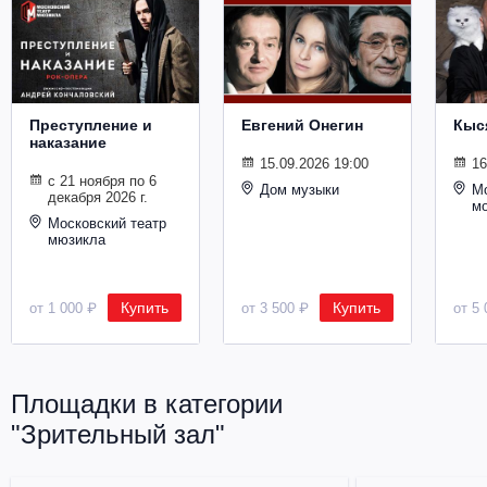
Металл
Преступление и
Евгений Онегин
Кыс
наказание
15.09.2026 19:00
16
с 21 ноября по 6
Дом музыки
Мо
декабря 2026 г.
м
Московский театр
мюзикла
Купить
Купить
от 1 000 ₽
от 3 500 ₽
от 5 
Площадки в категории
"Зрительный зал"