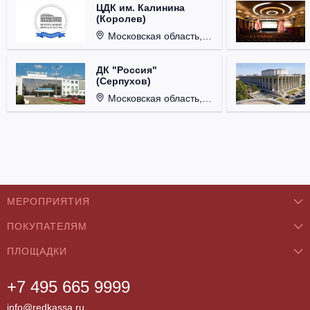
ЦДК им. Калинина
(Королев)
Московская область, г. Королёв, ул. Терешковой, д. 1.
ДК "Россия"
(Серпухов)
Московская область, г. Серпухов, ул. Советская, д. 90.
МЕРОПРИЯТИЯ
ПОКУПАТЕЛЯМ
Концерты
ПЛОЩАДКИ
О нас
Классика
+7 495 665 9999
Бар/Ресторан/Кафе
Как купить
Театры
info@redkassa.ru
Клуб