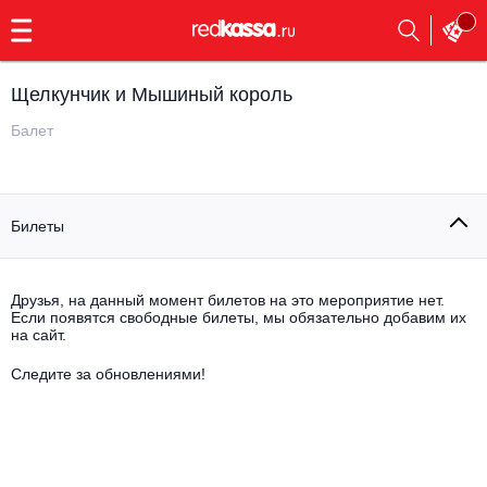
с
9:00
до
23:00
Щелкунчик и Мышиный король
Заказать
обратный
Балет
звонок
Главная
Все события
Билеты
Выбрать мероприятие
Инди
Все события
Как купить
Электронная музыка
Друзья, на данный момент билетов на это мероприятие нет.
Если появятся свободные билеты, мы обязательно добавим их
на сайт.
Rap, hip-hop, RnB
Все события
Следите за обновлениями!
Контакты
Панк
Поэтический вечер
Все события
Выбрать другой город
Концерты на теплоходе
Опера