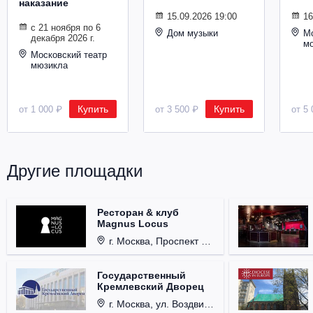
наказание
Металл
15.09.2026 19:00
16
с 21 ноября по 6
Дом музыки
Мо
декабря 2026 г.
м
Московский театр
мюзикла
Купить
Купить
от 1 000 ₽
от 3 500 ₽
от 5 
Другие площадки
Ресторан & клуб
Magnus Locus
г. Москва, Проспект Мира, д. 12, стр. 9.
Государственный
Кремлевский Дворец
г. Москва, ул. Воздвиженка, д. 1, Кремль.