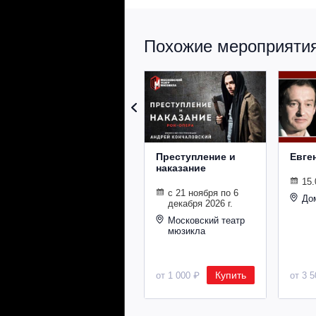
Похожие мероприятия 
Преступление и
Евге
наказание
15.
с 21 ноября по 6
До
декабря 2026 г.
Московский театр
мюзикла
Купить
от 1 000 ₽
от 3 