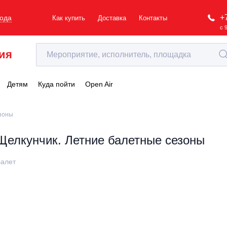
+
рода
Как купить
Доставка
Контакты
с 
ия
Детям
Куда пойти
Open Air
езоны
Щелкунчик. Летние балетные сезоны
алет