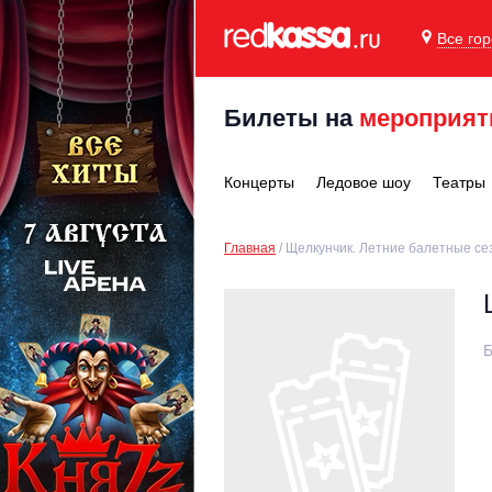
Все го
Билеты на
мероприят
Концерты
Ледовое шоу
Театры
Главная
Щелкунчик. Летние балетные с
Б