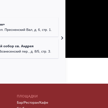
Римско-
нн»
г. Москв
ул. Пресненский Вал, д. 6, стр. 1.
Храм Хр
й собор св. Андрея
Соборо
Вознесенский пер., д. 8/5, стр. 3.
г. Моск
ПЛОЩАДКИ
Бар/Ресторан/Кафе