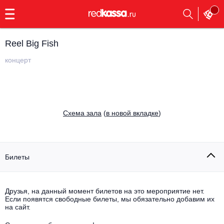
с
9:00
до
23:00
Reel Big Fish
Заказать
обратный
концерт
звонок
Главная
Все события
Выбрать мероприятие
Инди
Cхема зала
(
в новой вкладке
)
Все события
Как купить
Электронная музыка
Rap, hip-hop, RnB
Билеты
Все события
Контакты
Панк
Поэтический вечер
Друзья, на данный момент билетов на это мероприятие нет.
Если появятся свободные билеты, мы обязательно добавим их
Все события
Выбрать другой город
Концерты на теплоходе
на сайт.
Опера