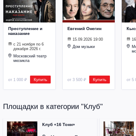
Металл
Преступление и
Евгений Онегин
Кыс
наказание
15.09.2026 19:00
16
с 21 ноября по 6
Дом музыки
Мо
декабря 2026 г.
м
Московский театр
мюзикла
Купить
Купить
от 1 000 ₽
от 3 500 ₽
от 5 
Площадки в категории "Клуб"
Клуб «16 Тонн»