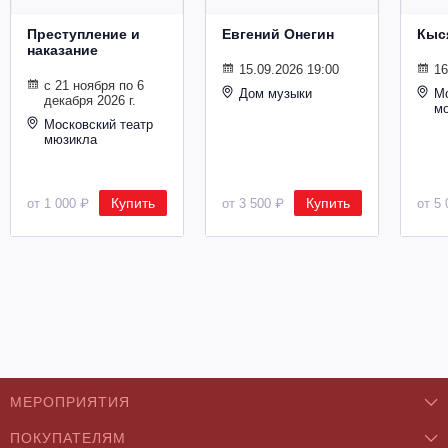
Металл
Преступление и
Евгений Онегин
Кыс
наказание
15.09.2026 19:00
16
с 21 ноября по 6
Дом музыки
Мо
декабря 2026 г.
м
Московский театр
мюзикла
Купить
Купить
от 1 000 ₽
от 3 500 ₽
от 5 
МЕРОПРИЯТИЯ
ПОКУПАТЕЛЯМ