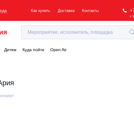
+
рода
Как купить
Доставка
Контакты
с 
ия
Детям
Куда пойти
Open Air
Ария
онцерт