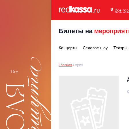
Все го
Билеты на
мероприят
Концерты
Ледовое шоу
Театры
Главная
Ария
К