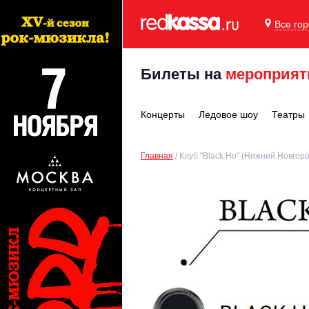
Все го
Билеты на
мероприят
Концерты
Ледовое шоу
Театры
Главная
Клуб "Black Ho" (Нижний Новгоро