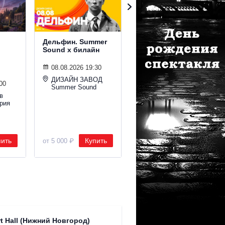
Дельфин. Summer
Гудтаймс. Summer
Sound х билайн
Sound х билайн
08.08.2026 19:30
08.08.2026 19:30
ДИЗАЙН ЗАВОД
Ракушка Summer
00
Summer Sound
Sound
в
рия
пить
Купить
Купить
от 5 000 ₽
от 2 800 ₽
Театр "
t Hall (Нижний Новгород)