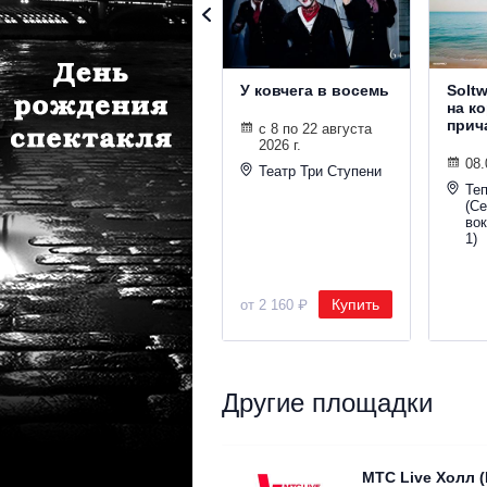
У ковчега в восемь
Solt
на к
прич
с 8 по 22 августа
2026 г.
08.
Театр Три Ступени
Те
(С
во
1)
Купить
от 2 160 ₽
Другие площадки
МТС Live Холл 