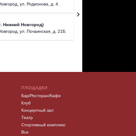
бул. М
овгород, ул. Родионова, д. 4.
NENAVIS
. Нижний Новгород)
г. Нижний
Новгород, ул. Почаинская, д. 21Б.
ПЛОЩАДКИ
Бар/Ресторан/Кафе
Клуб
Концертный зал
Театр
Спортивный комплекс
Все