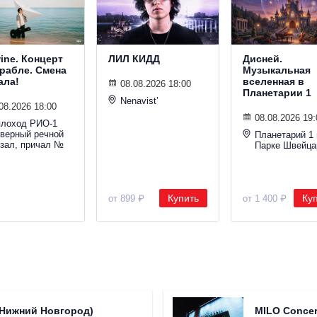
wine. Концерт
ЛИЛ КИДД
Дисней.
орабле. Смена
Музыкальная
ала!
вселенная в
08.08.2026 18:00
Планетарии 1
Nenavist’
08.2026 18:00
08.08.2026 19:
плоход РИО-1
еверный речной
Планетарий 1 
кзал, причал №
Парке Швейца
Купить
Ку
от 899 ₽
от 1 400 ₽
(Нижний Новгород)
MILO Concer