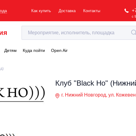
+
рода
Как купить
Доставка
Контакты
с 
ия
Детям
Куда пойти
Open Air
д)
Клуб "Black Ho" (Нижни
г. Нижний Новгород, ул. Кожевенн