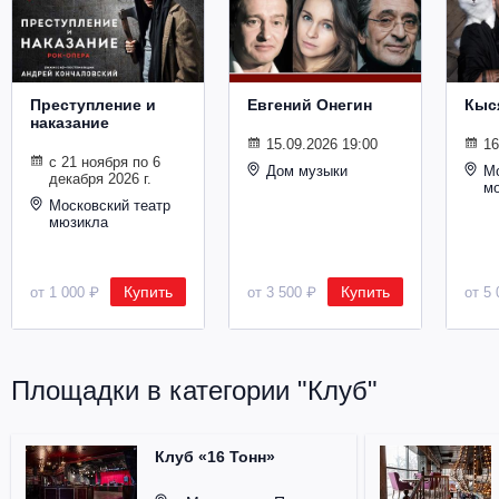
Металл
Преступление и
Евгений Онегин
Кыс
наказание
15.09.2026 19:00
16
с 21 ноября по 6
Дом музыки
Мо
декабря 2026 г.
м
Московский театр
мюзикла
Купить
Купить
от 1 000 ₽
от 3 500 ₽
от 5 
Площадки в категории "Клуб"
Клуб «16 Тонн»