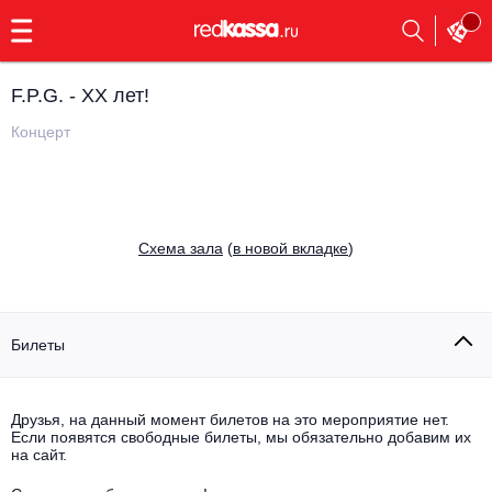
с
9:00
до
23:00
F.P.G. - ХХ лет!
Заказать
обратный
Концерт
звонок
Главная
Все события
Выбрать мероприятие
Инди
Cхема зала
(
в новой вкладке
)
Все события
Как купить
Электронная музыка
Rap, hip-hop, RnB
Билеты
Все события
Контакты
Панк
Поэтический вечер
Друзья, на данный момент билетов на это мероприятие нет.
Если появятся свободные билеты, мы обязательно добавим их
Все события
Выбрать другой город
Концерты на теплоходе
на сайт.
Опера