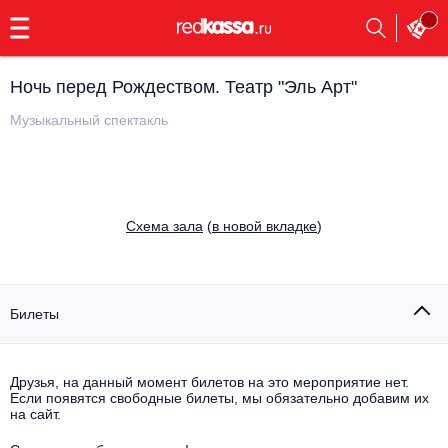
с
9:00
до
23:00
Ночь перед Рождеством. Театр "Эль Арт"
Заказать
обратный
Музыкальный спектакль
звонок
Главная
Все события
Выбрать мероприятие
Инди
Cхема зала
(
в новой вкладке
)
Все события
Как купить
Электронная музыка
Rap, hip-hop, RnB
Билеты
Все события
Контакты
Панк
Поэтический вечер
Друзья, на данный момент билетов на это мероприятие нет.
Если появятся свободные билеты, мы обязательно добавим их
Все события
Выбрать другой город
Концерты на теплоходе
на сайт.
Опера