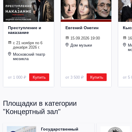
Металл
Преступление и
Евгений Онегин
Кыс
наказание
15.09.2026 19:00
16
с 21 ноября по 6
Дом музыки
Мо
декабря 2026 г.
м
Московский театр
мюзикла
Купить
Купить
от 1 000 ₽
от 3 500 ₽
от 5 
Площадки в категории
"Концертный зал"
Государственный