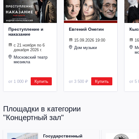
Металл
Преступление и
Евгений Онегин
Кыс
наказание
15.09.2026 19:00
16
с 21 ноября по 6
Дом музыки
Мо
декабря 2026 г.
м
Московский театр
мюзикла
Купить
Купить
от 1 000 ₽
от 3 500 ₽
от 5 
Площадки в категории
"Концертный зал"
Государственный