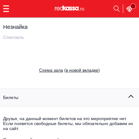
с
9:00
до
23:00
Незнайка
Заказать
обратный
Спектакль
звонок
Главная
Все события
Выбрать мероприятие
Инди
Cхема зала
(
в новой вкладке
)
Все события
Как купить
Электронная музыка
Rap, hip-hop, RnB
Билеты
Все события
Контакты
Панк
Поэтический вечер
Друзья, на данный момент билетов на это мероприятие нет.
Если появятся свободные билеты, мы обязательно добавим их
Все события
Выбрать другой город
Концерты на теплоходе
на сайт.
Опера