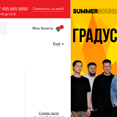
7 495 665 9999
Свяжитесь со мной
9:00 до 23:00
Мои билеты
Ещё
Cхема зала