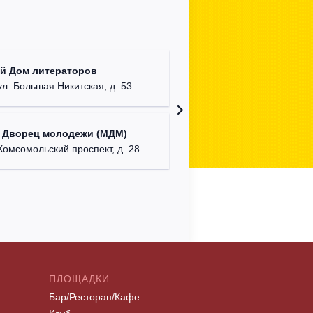
КДЦ "Са
й Дом литераторов
Московска
ул. Большая Никитская, д. 53.
Дом офи
 Дворец молодежи (МДМ)
г. Сева
Комсомольский проспект, д. 28.
ПЛОЩАДКИ
Бар/Ресторан/Кафе