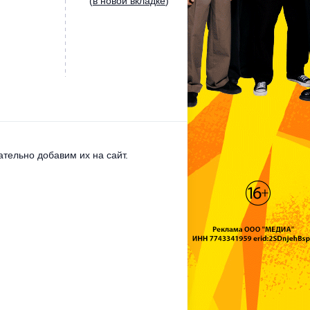
(
в новой вкладке
)
тельно добавим их на сайт.