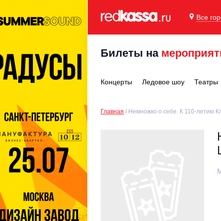
Все го
Билеты на
мероприят
Концерты
Ледовое шоу
Театры
Главная
Немножко о себе. К 110-летию 
М