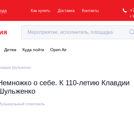
+
рода
Как купить
Доставка
Контакты
с 
ия
Детям
Куда пойти
Open Air
Клавдии Шульженко
Немножко о себе. К 110-летию Клавдии
Шульженко
узыкальный спектакль